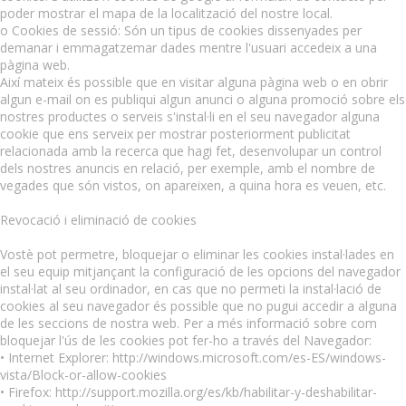
poder mostrar el mapa de la localització del nostre local.
o Cookies de sessió: Són un tipus de cookies dissenyades per
demanar i emmagatzemar dades mentre l'usuari accedeix a una
pàgina web.
Així mateix és possible que en visitar alguna pàgina web o en obrir
algun e-mail on es publiqui algun anunci o alguna promoció sobre els
nostres productes o serveis s'instal·li en el seu navegador alguna
cookie que ens serveix per mostrar posteriorment publicitat
relacionada amb la recerca que hagi fet, desenvolupar un control
dels nostres anuncis en relació, per exemple, amb el nombre de
vegades que són vistos, on apareixen, a quina hora es veuen, etc.
Revocació i eliminació de cookies
Vostè pot permetre, bloquejar o eliminar les cookies instal·lades en
el seu equip mitjançant la configuració de les opcions del navegador
instal·lat al seu ordinador, en cas que no permeti la instal·lació de
cookies al seu navegador és possible que no pugui accedir a alguna
de les seccions de nostra web. Per a més informació sobre com
bloquejar l'ús de les cookies pot fer-ho a través del Navegador:
• Internet Explorer: http://windows.microsoft.com/es-ES/windows-
vista/Block-or-allow-cookies
• Firefox: http://support.mozilla.org/es/kb/habilitar-y-deshabilitar-